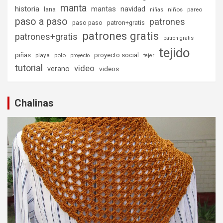
manta
historia
mantas
navidad
lana
niños
pareo
niñas
paso a paso
patrones
paso paso
patron+gratis
patrones gratis
patrones+gratis
patron gratis
tejido
piñas
proyecto social
playa
polo
proyecto
tejer
tutorial
video
verano
videos
Chalinas