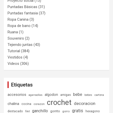
Proyecto social
(13)
Puntadas Básicas
(31)
Puntadas fantasia
(37)
Ropa Canina
(3)
Ropa de bano
(14)
Ruana
(1)
Souvenirs
(2)
Tejiendo juntas
(43)
Tutorial
(384)
Vestidos
(4)
Videos
(306)
Etiquetas
bebe
accesorios
algodon
amigas
bebes
cartera
agarraollas
crochet
decoracion
chalina
cocina
corazon
gratis
ganchillo
destacado
gorrito
hexagono
gorro
filet