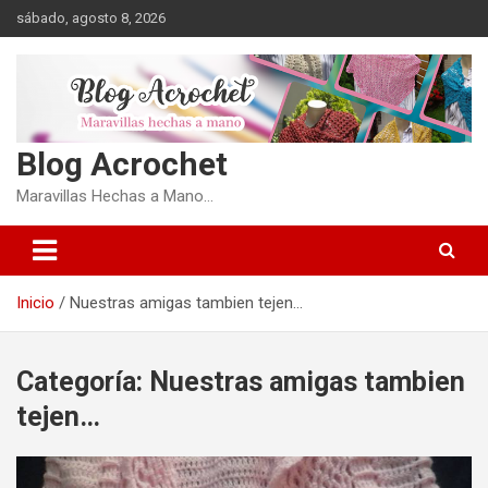
Saltar
sábado, agosto 8, 2026
al
contenido
Blog Acrochet
Maravillas Hechas a Mano…
Inicio
Nuestras amigas tambien tejen…
Categoría:
Nuestras amigas tambien
tejen…