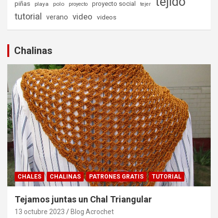
tejido
piñas
proyecto social
playa
polo
proyecto
tejer
tutorial
video
verano
videos
Chalinas
CHALES
CHALINAS
PATRONES GRATIS
TUTORIAL
Tejamos juntas un Chal Triangular
13 octubre 2023
Blog Acrochet