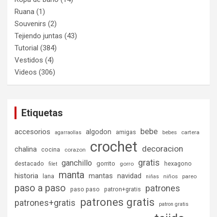
Ruana
(1)
Souvenirs
(2)
Tejiendo juntas
(43)
Tutorial
(384)
Vestidos
(4)
Videos
(306)
Etiquetas
bebe
accesorios
algodon
amigas
bebes
cartera
agarraollas
crochet
decoracion
chalina
cocina
corazon
gratis
ganchillo
destacado
gorrito
hexagono
gorro
filet
manta
historia
mantas
navidad
lana
niños
pareo
niñas
paso a paso
patrones
paso paso
patron+gratis
patrones gratis
patrones+gratis
patron gratis