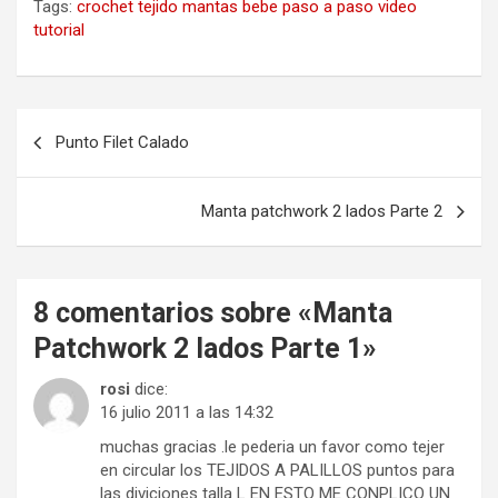
Tags:
crochet
tejido
mantas
bebe
paso a paso
video
tutorial
Navegación
Punto Filet Calado
de
entradas
Manta patchwork 2 lados Parte 2
8 comentarios sobre «
Manta
Patchwork 2 lados Parte 1
»
rosi
dice:
16 julio 2011 a las 14:32
muchas gracias .le pederia un favor como tejer
en circular los TEJIDOS A PALILLOS puntos para
las diviciones talla L EN ESTO ME CONPLICO UN