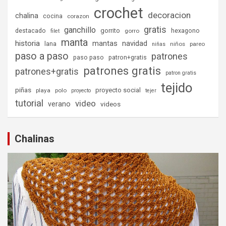
crochet
decoracion
chalina
cocina
corazon
gratis
ganchillo
destacado
gorrito
hexagono
gorro
filet
manta
historia
mantas
navidad
lana
niños
pareo
niñas
paso a paso
patrones
paso paso
patron+gratis
patrones gratis
patrones+gratis
patron gratis
tejido
piñas
proyecto social
playa
polo
proyecto
tejer
tutorial
video
verano
videos
Chalinas