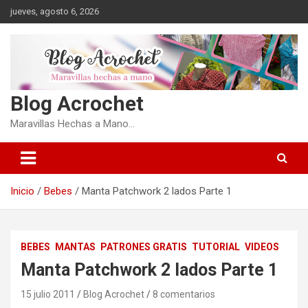
Saltar
jueves, agosto 6, 2026
al
contenido
Blog Acrochet
Maravillas Hechas a Mano…
Inicio
Bebes
Manta Patchwork 2 lados Parte 1
BEBES
MANTAS
PATRONES GRATIS
TUTORIAL
VIDEOS
Manta Patchwork 2 lados Parte 1
15 julio 2011
Blog Acrochet
8 comentarios