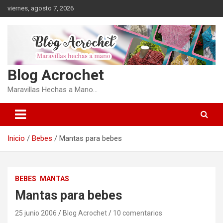
Saltar
viernes, agosto 7, 2026
al
contenido
Blog Acrochet
Maravillas Hechas a Mano…
Inicio
Bebes
Mantas para bebes
BEBES
MANTAS
Mantas para bebes
25 junio 2006
Blog Acrochet
10 comentarios