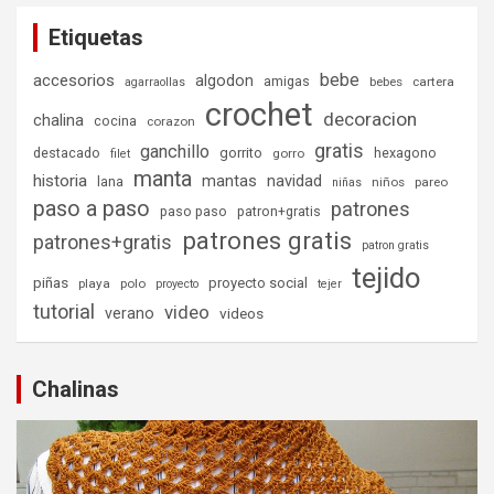
Etiquetas
bebe
accesorios
algodon
amigas
bebes
cartera
agarraollas
crochet
decoracion
chalina
cocina
corazon
gratis
ganchillo
destacado
gorrito
hexagono
gorro
filet
manta
historia
mantas
navidad
lana
niños
pareo
niñas
paso a paso
patrones
paso paso
patron+gratis
patrones gratis
patrones+gratis
patron gratis
tejido
piñas
proyecto social
playa
polo
proyecto
tejer
tutorial
video
verano
videos
Chalinas