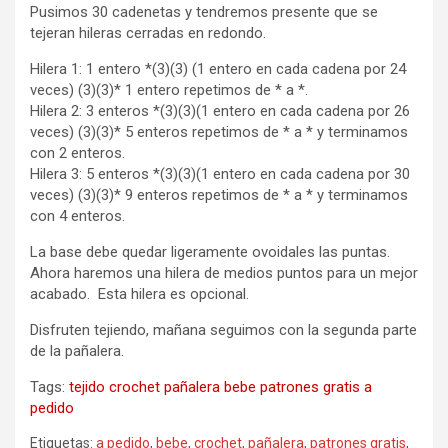
Pusimos 30 cadenetas y tendremos presente que se
tejeran hileras cerradas en redondo.
Hilera 1: 1 entero *(3)(3) (1 entero en cada cadena por 24
veces) (3)(3)* 1 entero repetimos de * a *.
Hilera 2: 3 enteros *(3)(3)(1 entero en cada cadena por 26
veces) (3)(3)* 5 enteros repetimos de * a * y terminamos
con 2 enteros.
Hilera 3: 5 enteros *(3)(3)(1 entero en cada cadena por 30
veces) (3)(3)* 9 enteros repetimos de * a * y terminamos
con 4 enteros.
La base debe quedar ligeramente ovoidales las puntas.
Ahora haremos una hilera de medios puntos para un mejor
acabado. Esta hilera es opcional.
Disfruten tejiendo, mañana seguimos con la segunda parte
de la pañalera.
Tags:
tejido
crochet
pañalera
bebe
patrones gratis
a
pedido
Etiquetas:
a pedido
,
bebe
,
crochet
,
pañalera
,
patrones gratis
,