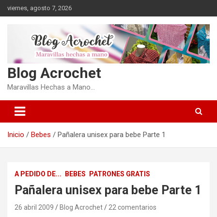
Saltar
viernes, agosto 7, 2026
al
contenido
Blog Acrochet
Maravillas Hechas a Mano…
Inicio
Bebes
Pañalera unisex para bebe Parte 1
A PEDIDO DE...
BEBES
PATRONES GRATIS
Pañalera unisex para bebe Parte 1
26 abril 2009
Blog Acrochet
22 comentarios