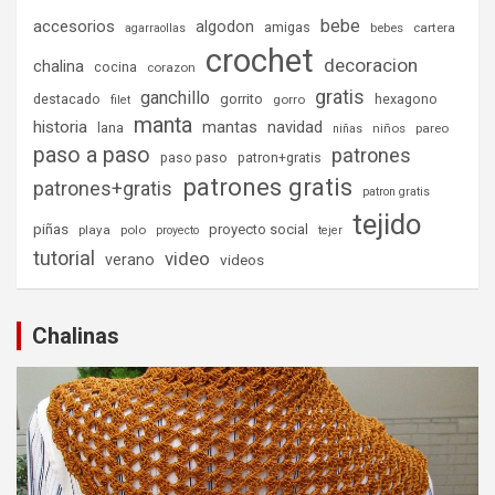
bebe
accesorios
algodon
amigas
bebes
cartera
agarraollas
crochet
decoracion
chalina
cocina
corazon
gratis
ganchillo
destacado
gorrito
hexagono
gorro
filet
manta
historia
mantas
navidad
lana
niños
pareo
niñas
paso a paso
patrones
paso paso
patron+gratis
patrones gratis
patrones+gratis
patron gratis
tejido
piñas
proyecto social
playa
polo
proyecto
tejer
tutorial
video
verano
videos
Chalinas