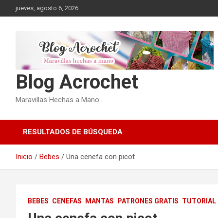
Saltar
jueves, agosto 6, 2026
al
contenido
Blog Acrochet
Maravillas Hechas a Mano…
RESULTADOS DE BÚSQUEDA
Inicio
Bebes
Una cenefa con picot
BEBES
CENEFAS
MANTAS
PATRONES GRATIS
TUTORIAL