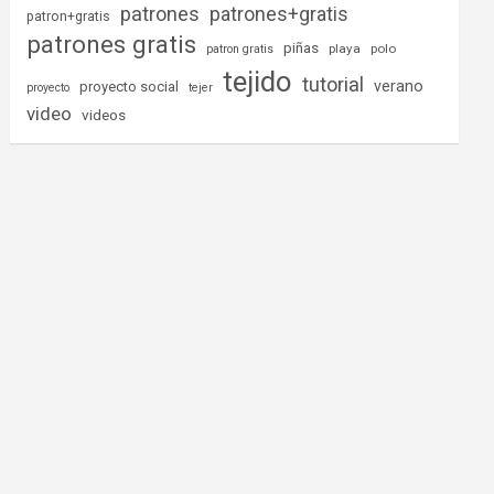
patrones
patrones+gratis
patron+gratis
patrones gratis
piñas
playa
polo
patron gratis
tejido
tutorial
verano
proyecto social
proyecto
tejer
video
videos