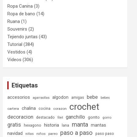
Ropa Canina
(3)
Ropa de bano
(14)
Ruana
(1)
Souvenirs
(2)
Tejiendo juntas
(43)
Tutorial
(384)
Vestidos
(4)
Videos
(306)
Etiquetas
bebe
accesorios
algodon
amigas
bebes
agarraollas
crochet
chalina
cocina
cartera
corazon
decoracion
ganchillo
destacado
gorrito
gorro
filet
manta
gratis
historia
mantas
hexagono
lana
paso a paso
navidad
paso paso
niños
pareo
niñas