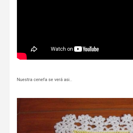
Nuestra cenefa se verá asi…