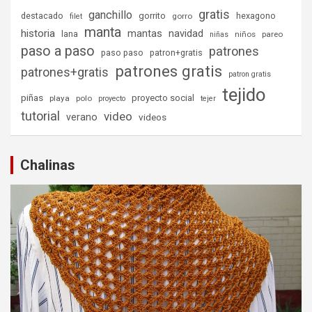
gratis
ganchillo
destacado
gorrito
hexagono
gorro
filet
manta
historia
mantas
navidad
lana
niños
pareo
niñas
paso a paso
patrones
paso paso
patron+gratis
patrones gratis
patrones+gratis
patron gratis
tejido
piñas
proyecto social
playa
polo
proyecto
tejer
tutorial
video
verano
videos
Chalinas