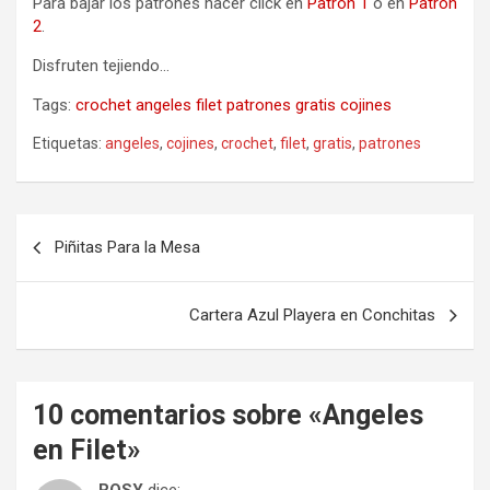
Para bajar los patrones hacer click en
Patrón 1
o en
Patrón
2
.
Disfruten tejiendo…
Tags:
crochet
angeles
filet
patrones
gratis
cojines
Etiquetas:
angeles
,
cojines
,
crochet
,
filet
,
gratis
,
patrones
Navegación
Piñitas Para la Mesa
de
entradas
Cartera Azul Playera en Conchitas
10 comentarios sobre «
Angeles
en Filet
»