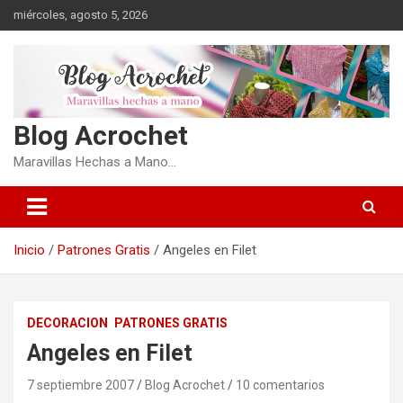
Saltar
miércoles, agosto 5, 2026
al
contenido
Blog Acrochet
Maravillas Hechas a Mano…
Inicio
Patrones Gratis
Angeles en Filet
DECORACION
PATRONES GRATIS
Angeles en Filet
7 septiembre 2007
Blog Acrochet
10 comentarios