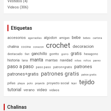
Vestidos
(4)
Videos
(306)
Etiquetas
bebe
accesorios
algodon
amigas
bebes
cartera
agarraollas
crochet
decoracion
chalina
cocina
corazon
gratis
ganchillo
destacado
gorrito
hexagono
gorro
filet
manta
historia
mantas
navidad
lana
niños
pareo
niñas
paso a paso
patrones
paso paso
patron+gratis
patrones gratis
patrones+gratis
patron gratis
tejido
piñas
proyecto social
playa
polo
proyecto
tejer
tutorial
video
verano
videos
Chalinas