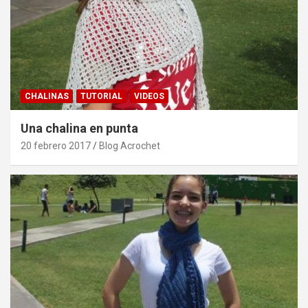
CHALINAS
TUTORIAL
VIDEOS
Una chalina en punta
20 febrero 2017
Blog Acrochet