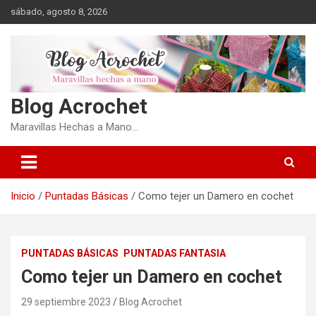
Saltar
sábado, agosto 8, 2026
al
contenido
Blog Acrochet
Maravillas Hechas a Mano…
Inicio
Puntadas Básicas
Como tejer un Damero en cochet
PUNTADAS BÁSICAS
PUNTADAS FANTASIA
Como tejer un Damero en cochet
29 septiembre 2023
Blog Acrochet