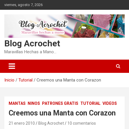
Saltar
viernes, agosto 7, 2026
al
contenido
Blog Acrochet
Maravillas Hechas a Mano…
Inicio
Tutorial
Creemos una Manta con Corazon
MANTAS
NINOS
PATRONES GRATIS
TUTORIAL
VIDEOS
Creemos una Manta con Corazon
21 enero 2010
Blog Acrochet
10 comentarios