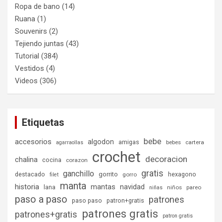
Ropa de bano
(14)
Ruana
(1)
Souvenirs
(2)
Tejiendo juntas
(43)
Tutorial
(384)
Vestidos
(4)
Videos
(306)
Etiquetas
bebe
accesorios
algodon
amigas
bebes
cartera
agarraollas
crochet
decoracion
chalina
cocina
corazon
gratis
ganchillo
destacado
gorrito
hexagono
gorro
filet
manta
historia
mantas
navidad
lana
niños
pareo
niñas
paso a paso
patrones
paso paso
patron+gratis
patrones gratis
patrones+gratis
patron gratis