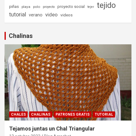
tejido
piñas
proyecto social
playa
polo
proyecto
tejer
tutorial
video
verano
videos
Chalinas
CHALES
CHALINAS
PATRONES GRATIS
TUTORIAL
Tejamos juntas un Chal Triangular