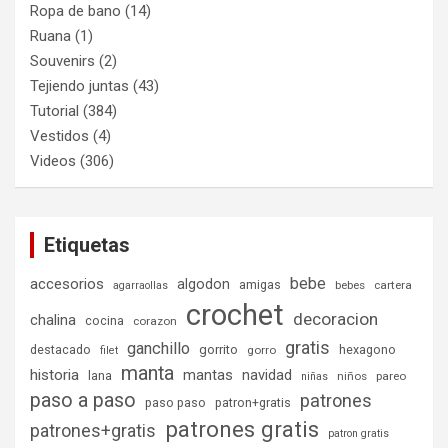
Ropa de bano
(14)
Ruana
(1)
Souvenirs
(2)
Tejiendo juntas
(43)
Tutorial
(384)
Vestidos
(4)
Videos
(306)
Etiquetas
bebe
accesorios
algodon
amigas
bebes
cartera
agarraollas
crochet
decoracion
chalina
cocina
corazon
gratis
ganchillo
destacado
gorrito
hexagono
gorro
filet
manta
historia
mantas
navidad
lana
niños
pareo
niñas
paso a paso
patrones
paso paso
patron+gratis
patrones gratis
patrones+gratis
patron gratis