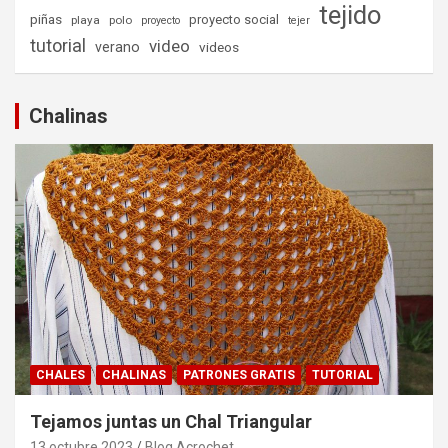
tejido
piñas
proyecto social
playa
polo
proyecto
tejer
tutorial
video
verano
videos
Chalinas
CHALES
CHALINAS
PATRONES GRATIS
TUTORIAL
Tejamos juntas un Chal Triangular
13 octubre 2023
Blog Acrochet