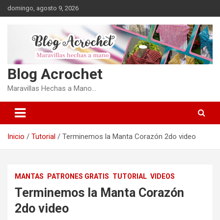
Saltar
domingo, agosto 9, 2026
al
contenido
Blog Acrochet
Maravillas Hechas a Mano…
Inicio
Tutorial
Terminemos la Manta Corazón 2do video
MANTAS
PATRONES GRATIS
TUTORIAL
VIDEOS
Terminemos la Manta Corazón
2do video