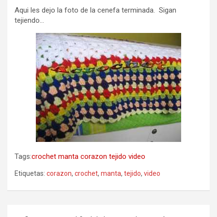
Aqui les dejo la foto de la cenefa terminada. Sigan
tejiendo…
Tags:
crochet
manta
corazon
tejido
video
Etiquetas:
corazon
,
crochet
,
manta
,
tejido
,
video
Navegación