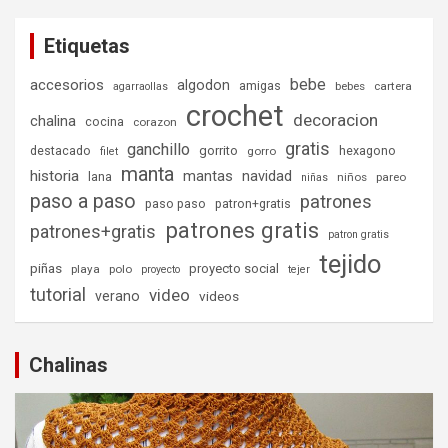
Etiquetas
bebe
accesorios
algodon
amigas
bebes
cartera
agarraollas
crochet
decoracion
chalina
cocina
corazon
gratis
ganchillo
destacado
gorrito
hexagono
gorro
filet
manta
historia
mantas
navidad
lana
niños
pareo
niñas
paso a paso
patrones
paso paso
patron+gratis
patrones gratis
patrones+gratis
patron gratis
tejido
piñas
proyecto social
playa
polo
proyecto
tejer
tutorial
video
verano
videos
Chalinas