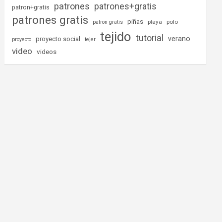
patrones
patrones+gratis
patron+gratis
patrones gratis
piñas
playa
polo
patron gratis
tejido
tutorial
verano
proyecto social
proyecto
tejer
video
videos