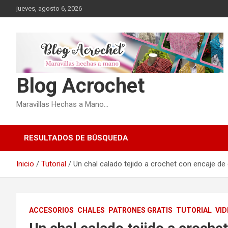
Saltar
jueves, agosto 6, 2026
al
contenido
Blog Acrochet
Maravillas Hechas a Mano…
RESULTADOS DE BÚSQUEDA
Inicio
Tutorial
Un chal calado tejido a crochet con encaje de
ACCESORIOS
CHALES
PATRONES GRATIS
TUTORIAL
VID