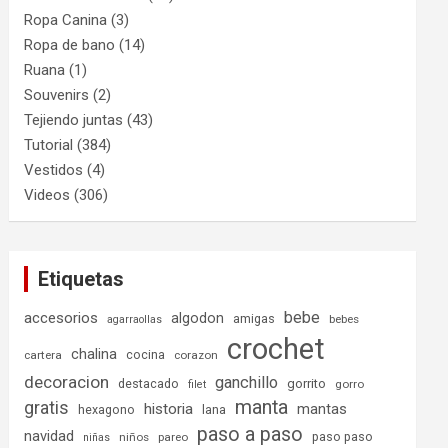
Ropa Canina
(3)
Ropa de bano
(14)
Ruana
(1)
Souvenirs
(2)
Tejiendo juntas
(43)
Tutorial
(384)
Vestidos
(4)
Videos
(306)
Etiquetas
bebe
accesorios
algodon
amigas
bebes
agarraollas
crochet
chalina
cocina
cartera
corazon
decoracion
ganchillo
destacado
gorrito
gorro
filet
manta
gratis
historia
mantas
hexagono
lana
paso a paso
navidad
paso paso
niños
pareo
niñas