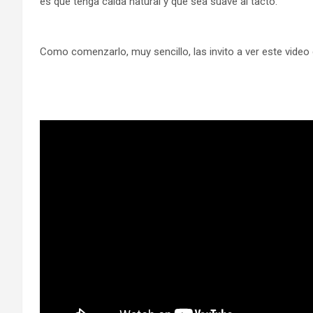
es que tenga caida natural y que sea suave al tacto.
Como comenzarlo, muy sencillo, las invito a ver este vide