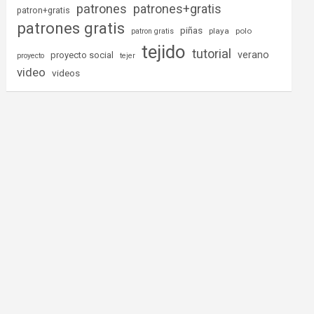
patrones
patrones+gratis
patron+gratis
patrones gratis
piñas
playa
polo
patron gratis
tejido
tutorial
verano
proyecto social
proyecto
tejer
video
videos