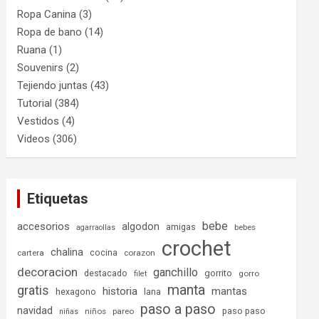
Ropa Canina
(3)
Ropa de bano
(14)
Ruana
(1)
Souvenirs
(2)
Tejiendo juntas
(43)
Tutorial
(384)
Vestidos
(4)
Videos
(306)
Etiquetas
bebe
accesorios
algodon
amigas
bebes
agarraollas
crochet
chalina
cocina
cartera
corazon
decoracion
ganchillo
destacado
gorrito
gorro
filet
manta
gratis
historia
mantas
hexagono
lana
paso a paso
navidad
paso paso
niños
pareo
niñas