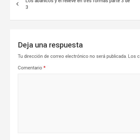
Los abanicos y el relieve en tres formas parte 3 de
de
3
entradas
Deja una respuesta
Tu dirección de correo electrónico no será publicada.
Los c
Comentario
*