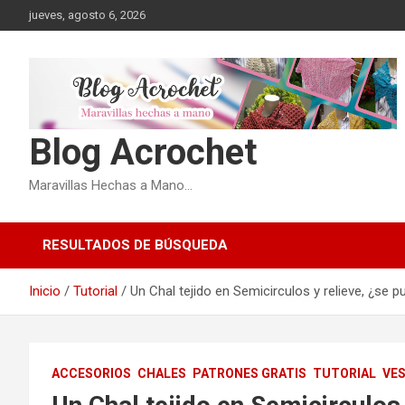
Saltar
jueves, agosto 6, 2026
al
contenido
Blog Acrochet
Maravillas Hechas a Mano…
RESULTADOS DE BÚSQUEDA
Inicio
Tutorial
Un Chal tejido en Semicirculos y relieve, ¿se 
ACCESORIOS
CHALES
PATRONES GRATIS
TUTORIAL
VE