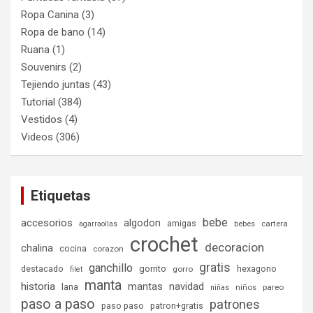
Ropa Canina
(3)
Ropa de bano
(14)
Ruana
(1)
Souvenirs
(2)
Tejiendo juntas
(43)
Tutorial
(384)
Vestidos
(4)
Videos
(306)
Etiquetas
bebe
accesorios
algodon
amigas
bebes
cartera
agarraollas
crochet
decoracion
chalina
cocina
corazon
gratis
ganchillo
destacado
gorrito
hexagono
gorro
filet
manta
historia
mantas
navidad
lana
niños
pareo
niñas
paso a paso
patrones
paso paso
patron+gratis