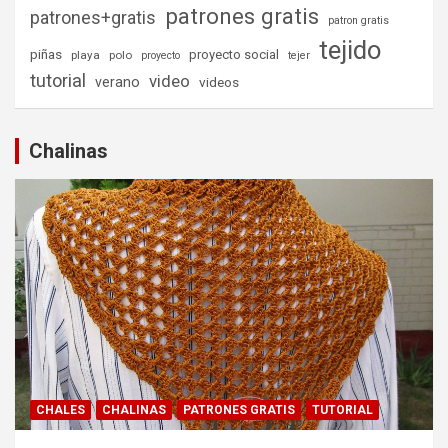
patrones gratis
patrones+gratis
patron gratis
tejido
piñas
proyecto social
playa
polo
proyecto
tejer
tutorial
video
verano
videos
Chalinas
CHALES
CHALINAS
PATRONES GRATIS
TUTORIAL