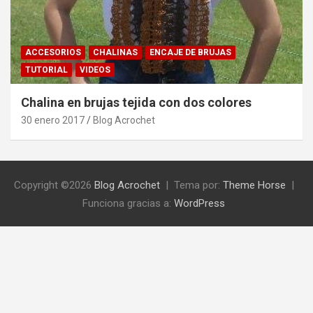
ACCESORIOS
CHALINAS
ENCAJE DE BRUJAS
TUTORIAL
VIDEOS
Chalina en brujas tejida con dos colores
30 enero 2017
Blog Acrochet
Copyright ©2026
Blog Acrochet
Tema por:
Theme Horse
Funciona gracias a:
WordPress