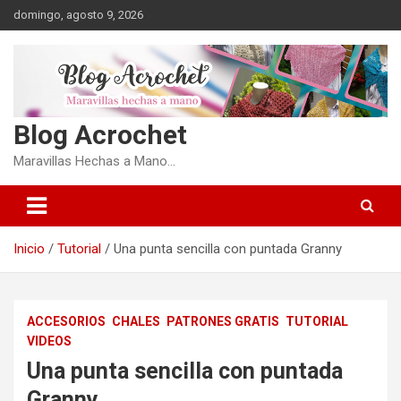
Saltar
domingo, agosto 9, 2026
al
contenido
Blog Acrochet
Maravillas Hechas a Mano…
Inicio
Tutorial
Una punta sencilla con puntada Granny
ACCESORIOS
CHALES
PATRONES GRATIS
TUTORIAL
VIDEOS
Una punta sencilla con puntada
Granny