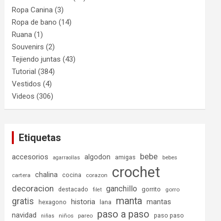
Ropa Canina
(3)
Ropa de bano
(14)
Ruana
(1)
Souvenirs
(2)
Tejiendo juntas
(43)
Tutorial
(384)
Vestidos
(4)
Videos
(306)
Etiquetas
bebe
accesorios
algodon
amigas
bebes
agarraollas
crochet
chalina
cocina
cartera
corazon
decoracion
ganchillo
destacado
gorrito
gorro
filet
manta
gratis
historia
mantas
hexagono
lana
paso a paso
navidad
paso paso
niños
pareo
niñas