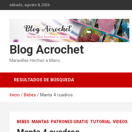
Saltar
sábado, agosto 8, 2026
al
contenido
Blog Acrochet
Maravillas Hechas a Mano…
RESULTADOS DE BÚSQUEDA
Inicio
Bebes
Manta 4 cuadros
BEBES
MANTAS
PATRONES GRATIS
TUTORIAL
VIDEOS