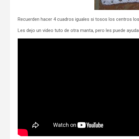
Recuerden hacer 4 cuadros iguales si tosos los centros los
Les dejo un video tuto de otra manta, pero les puede ayudar 