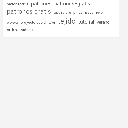
patrones
patrones+gratis
patron+gratis
patrones gratis
piñas
playa
polo
patron gratis
tejido
tutorial
verano
proyecto social
proyecto
tejer
video
videos