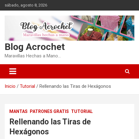
Saltar
sábado, agosto 8, 2026
al
contenido
Blog Acrochet
Maravillas Hechas a Mano…
Inicio
Tutorial
Rellenando las Tiras de Hexágonos
MANTAS
PATRONES GRATIS
TUTORIAL
Rellenando las Tiras de
Hexágonos