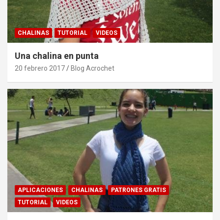
CHALINAS
TUTORIAL
VIDEOS
Una chalina en punta
20 febrero 2017
Blog Acrochet
APLICACIONES
CHALINAS
PATRONES GRATIS
TUTORIAL
VIDEOS