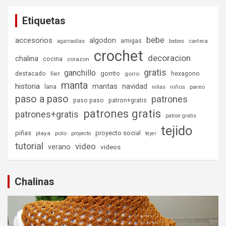
Etiquetas
bebe
accesorios
algodon
amigas
bebes
cartera
agarraollas
crochet
decoracion
chalina
cocina
corazon
gratis
ganchillo
destacado
gorrito
hexagono
gorro
filet
manta
historia
mantas
navidad
lana
niños
pareo
niñas
paso a paso
patrones
paso paso
patron+gratis
patrones gratis
patrones+gratis
patron gratis
tejido
piñas
proyecto social
playa
polo
proyecto
tejer
tutorial
video
verano
videos
Chalinas