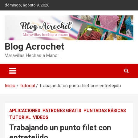
Saltar
domingo, agosto 9, 2026
al
contenido
Blog Acrochet
Maravillas Hechas a Mano…
Inicio
Tutorial
Trabajando un punto filet con entretejido
APLICACIONES
PATRONES GRATIS
PUNTADAS BÁSICAS
TUTORIAL
VIDEOS
Trabajando un punto filet con
entretejido