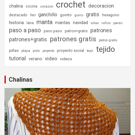
crochet
decoracion
chalina
cocina
corazon
gratis
ganchillo
destacado
gorrito
hexagono
gorro
filet
manta
historia
mantas
navidad
lana
niños
pareo
niñas
paso a paso
patrones
paso paso
patron+gratis
patrones gratis
patrones+gratis
patron gratis
tejido
piñas
proyecto social
playa
polo
proyecto
tejer
tutorial
video
verano
videos
Chalinas