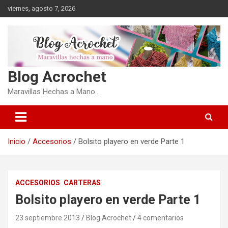
Saltar
viernes, agosto 7, 2026
al
contenido
Blog Acrochet
Maravillas Hechas a Mano…
Inicio
Accesorios
Bolsito playero en verde Parte 1
ACCESORIOS
CARTERAS
Bolsito playero en verde Parte 1
23 septiembre 2013
Blog Acrochet
4 comentarios