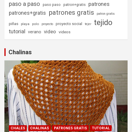
paso a paso
patrones
paso paso
patron+gratis
patrones gratis
patrones+gratis
patron gratis
tejido
piñas
proyecto social
playa
polo
proyecto
tejer
tutorial
video
verano
videos
Chalinas
CHALES
CHALINAS
PATRONES GRATIS
TUTORIAL