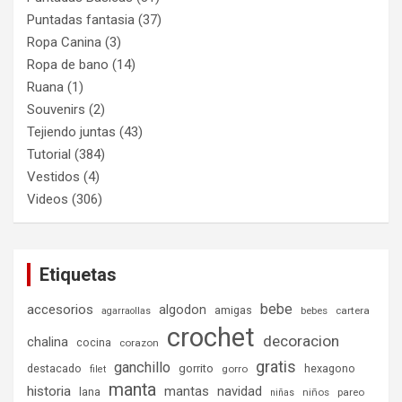
Puntadas fantasia
(37)
Ropa Canina
(3)
Ropa de bano
(14)
Ruana
(1)
Souvenirs
(2)
Tejiendo juntas
(43)
Tutorial
(384)
Vestidos
(4)
Videos
(306)
Etiquetas
bebe
accesorios
algodon
amigas
bebes
cartera
agarraollas
crochet
decoracion
chalina
cocina
corazon
gratis
ganchillo
destacado
gorrito
hexagono
gorro
filet
manta
historia
mantas
navidad
lana
niños
pareo
niñas